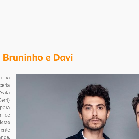
Bruninho e Davi
o na
ceria
Ávila
erri)
para
em de
Neste
mente
ande,