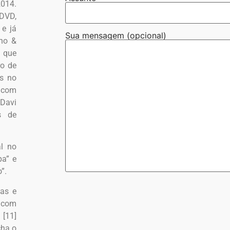
2014.
DVD,
 e já
Sua mensagem (opcional)
nho &
, que
ro de
s no
” com
 Davi
s de
l no
pa” e
”.
tas e
a com
 [11]
cha o