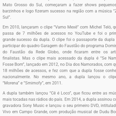
Mato Grosso do Sul, começaram a fazer shows pequeno
barzinhos e logo fizeram sucesso na região com a música 
Sul”.
Em 2010, lançaram o clipe “Vamo Mexê” com Michel Teló, q
passa de 7 milhões de acessos no YouTube e foi o prim
grande sucesso da dupla. O clipe foi o passaporte da dupla
participar do quadro Garagem do Faustão do programa Dom
do Faustão da Rede Globo, onde ficaram entre os arti
finalistas. Mas o clipe mais acessado da dupla é “Se Na
Fosse Bom”, lançado em 2012, no Dia dos Namorados, com 
18 milhões de acessos, e fez com que a dupla fosse conh
nacionalmente. No mesmo ano, a dupla lançou o clip
“Morena” e “Smirnofy”, em 2011.
A dupla também lançou “Cê é Loco”, que ficou entre as mú
mais tocadas nas rádios do país. Em 2014, a dupla assinou 
gravadora Sony Music e lançou o seu primeiro DVD, intitula
Vivo em Campo Grande, com produção musical de Dudu Bor