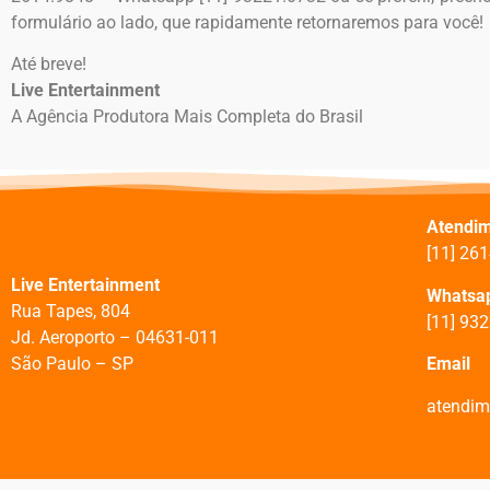
formulário ao lado, que rapidamente retornaremos para você!
Até breve!
Live Entertainment
A Agência Produtora Mais Completa do Brasil
Atendi
[11] 26
Live Entertainment
Whatsa
Rua Tapes, 804
[11] 93
J
d. Aeroporto –
04631-011
São Paulo – SP
Email
atendim