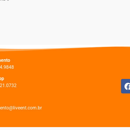
mento
14.9848
pp
221.0732
ento@liveent.com.br