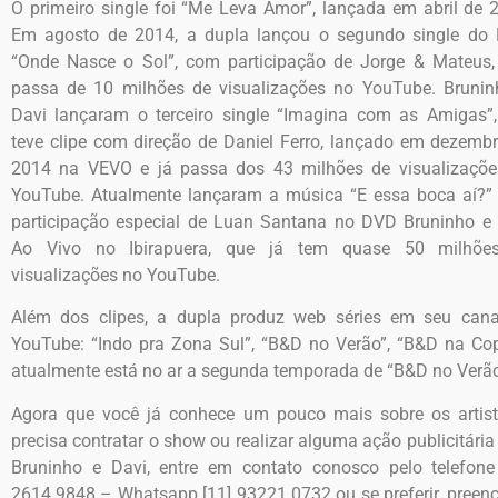
O primeiro single foi “Me Leva Amor”, lançada em abril de 
Em agosto de 2014, a dupla lançou o segundo single do 
“Onde Nasce o Sol”, com participação de Jorge & Mateus,
passa de 10 milhões de visualizações no YouTube. Bruni
Davi lançaram o terceiro single “Imagina com as Amigas”
teve clipe com direção de Daniel Ferro, lançado em dezemb
2014 na VEVO e já passa dos 43 milhões de visualizaçõe
YouTube. Atualmente lançaram a música “E essa boca aí?
participação especial de Luan Santana no DVD Bruninho e
Ao Vivo no Ibirapuera, que já tem quase 50 milhõe
visualizações no YouTube.
Além dos clipes, a dupla produz web séries em seu cana
YouTube: “Indo pra Zona Sul”, “B&D no Verão”, “B&D na Co
atualmente está no ar a segunda temporada de “B&D no Verão
Agora que você já conhece um pouco mais sobre os artis
precisa contratar o show ou realizar alguma ação publicitári
Bruninho e Davi, entre em contato conosco pelo telefone
2614.9848 – Whatsapp [11] 93221.0732 ou se preferir, preen