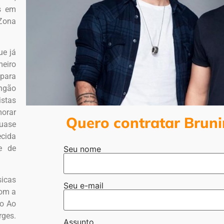
s em
“Zona
ue já
eiro
 para
ingão
stas
morar
Quero contratar Bruni
quase
ecida
e de
Seu nome
sicas
Seu e-mail
com a
do Ao
ges.
Assunto