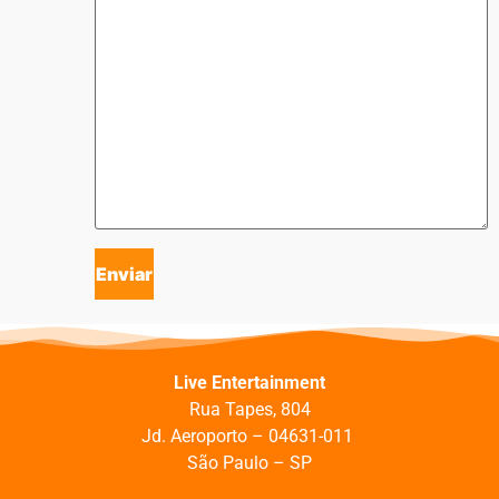
Live Entertainment
Rua Tapes, 804
J
d. Aeroporto –
04631-011
São Paulo – SP