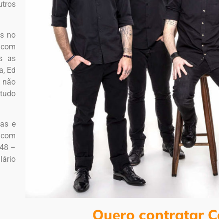
utros
os no
o com
s as
a, Ed
 não
 tudo
tas e
a com
848 –
lário
Quero contratar C