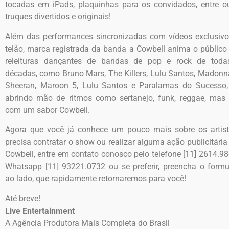
tocadas em iPads, plaquinhas para os convidados, entre o
truques divertidos e originais!
Além das performances sincronizadas com vídeos exclusiv
telão, marca registrada da banda a Cowbell anima o públic
releituras dançantes de bandas de pop e rock de toda
décadas, como Bruno Mars, The Killers, Lulu Santos, Madonn
Sheeran, Maroon 5, Lulu Santos e Paralamas do Sucesso,
abrindo mão de ritmos como sertanejo, funk, reggae, mas
com um sabor Cowbell.
Agora que você já conhece um pouco mais sobre os artis
precisa contratar o show ou realizar alguma ação publicitári
Cowbell, entre em contato conosco pelo telefone [11] 2614.9
Whatsapp
[11] 93221.0732
ou se preferir, preencha o formu
ao lado, que rapidamente retornaremos para você!
Até breve!
Live Entertainment
A Agência Produtora Mais Completa do Brasil