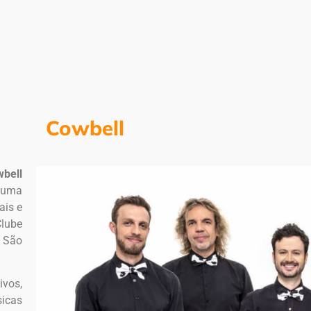
Cowbell
bell
e uma
ais e
Clube
e São
ivos,
sicas