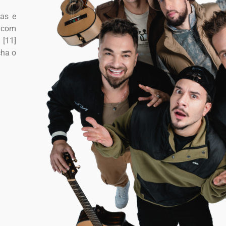
tas e
a com
[11]
cha o