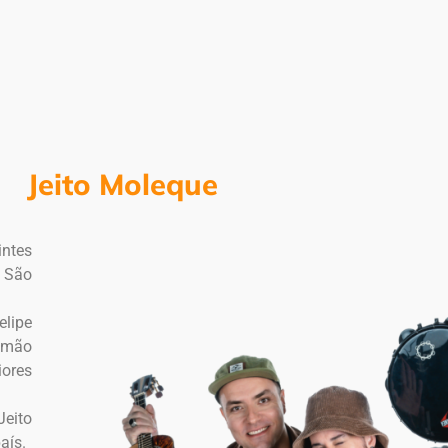
Jeito Moleque
intes
e São
elipe
lemão
iores
Jeito
aís.