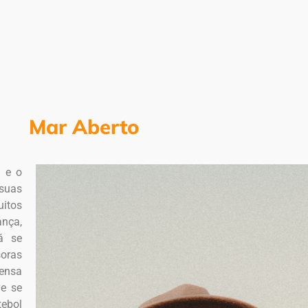
Mar Aberto
) e o
suas
uitos
ança,
á se
soras
tensa
ve se
tebol