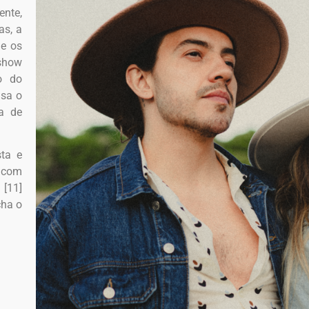
ente,
as, a
 e os
 show
o do
isa o
a de
ta e
a com
[11]
cha o