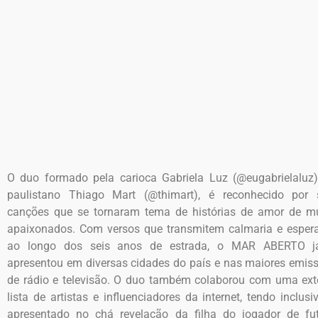
O duo formado pela carioca Gabriela Luz (@eugabrielaluz
paulistano Thiago Mart (@thimart), é reconhecido por 
canções que se tornaram tema de histórias de amor de m
apaixonados. Com versos que transmitem calmaria e esper
ao longo dos seis anos de estrada, o MAR ABERTO j
apresentou em diversas cidades do país e nas maiores emis
de rádio e televisão. O duo também colaborou com uma ex
lista de artistas e influenciadores da internet, tendo inclusi
apresentado no chá revelação da filha do jogador de fu