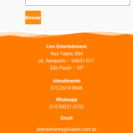
Live Entertainment
Rua Tapes, 804
J
d. Aeroporto –
04631-011
São Paulo – SP
Atendimento
[11] 2614.9848
Whatsapp
[11] 93221.0732
Email
atendimento@liveent.com.br